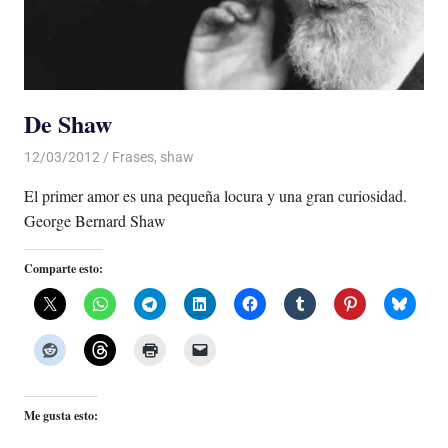
De Shaw
12/03/2012
Luis Castellanos
Frases
,
shaw
El primer amor es una pequeña locura y una gran curiosidad.
George Bernard Shaw
Comparte esto:
Me gusta esto: