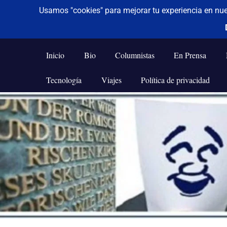
De todo un poco
Frases,
Gerencia,
Inicio
Bio
Columnistas
En Prensa
Humor,
Reflexiones,
Tecnología
Viajes
Política de privacidad
Tecnología
y
Saltar
Viajes
al
contenido