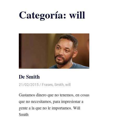
Categoría:
will
De Smith
21/02/2015
Luis Castellanos
Frases
,
Smith
,
will
Gastamos dinero que no tenemos, en cosas
que no necesitamos, para impresionar a
gente a la que no le importamos. Will
Smith