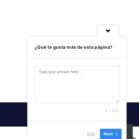
¿Qué te gusta más de esta página?
0 / 400
SUSCRIBIRSE
Skip
Next