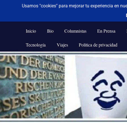
De todo un poco
Frases,
Gerencia,
Inicio
Bio
Columnistas
En Prensa
Humor,
Reflexiones,
Tecnología
Viajes
Política de privacidad
Tecnología
y
Saltar
Viajes
al
contenido