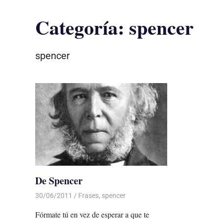
Categoría:
spencer
spencer
De Spencer
30/06/2011
Luis Castellanos
Frases
,
spencer
Fórmate tú en vez de esperar a que te