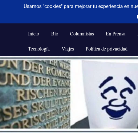
De todo un poco
Frases,
Gerencia,
Inicio
Bio
Columnistas
En Prensa
Humor,
Reflexiones,
Tecnología
Viajes
Política de privacidad
Tecnología
y
Saltar
Viajes
al
contenido