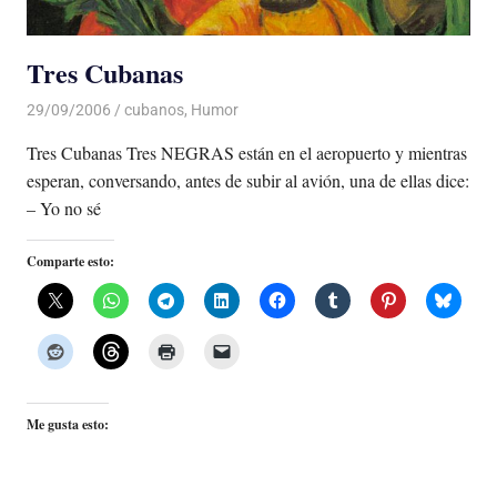
Tres Cubanas
29/09/2006
Luis Castellanos
cubanos
,
Humor
Tres Cubanas Tres NEGRAS están en el aeropuerto y mientras
esperan, conversando, antes de subir al avión, una de ellas dice:
– Yo no sé
Comparte esto:
Me gusta esto: