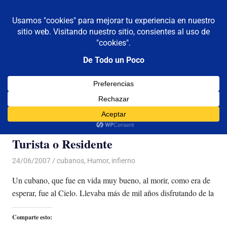
De todo un poco
MENÚ
Frases,
Gerencia,
Saltar
Humor,
al
Reflexiones,
contenido
Tecnología
y
Categoría:
cubanos
Viajes
Turista o Residente
24/06/2007
Luis Castellanos
cubanos
,
Humor
,
infierno
Un cubano, que fue en vida muy bueno, al morir, como era de
esperar, fue al Cielo. Llevaba más de mil años disfrutando de la
Comparte esto: