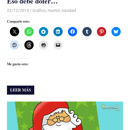
Eso debe doler…
22/12/2015
Luis Castellanos
Gráfico
,
Humor
,
navidad
Comparte esto:
Me gusta esto:
LEER MÁS