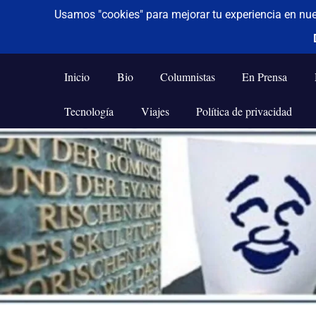
De todo un poco
Frases,
Gerencia,
Inicio
Bio
Columnistas
En Prensa
Humor,
Reflexiones,
Tecnología
Viajes
Política de privacidad
Tecnología
y
Saltar
Viajes
al
contenido