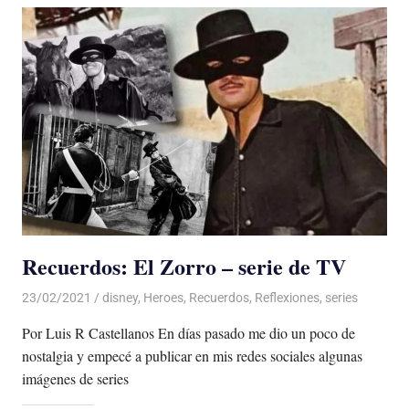
Recuerdos: El Zorro – serie de TV
23/02/2021
De todo un Poco
disney
,
Heroes
,
Recuerdos
,
Reflexiones
,
series
Por Luis R Castellanos En días pasado me dio un poco de
nostalgia y empecé a publicar en mis redes sociales algunas
imágenes de series