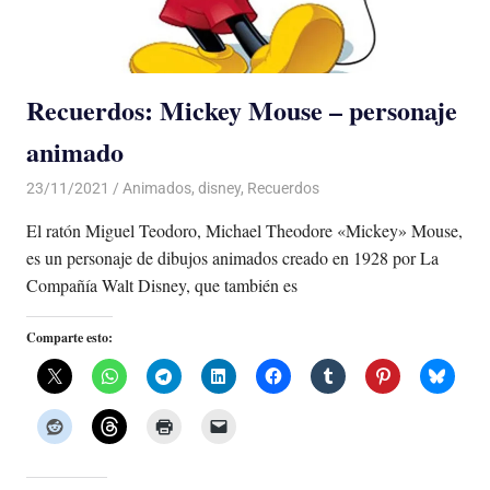
Recuerdos: Mickey Mouse – personaje
animado
23/11/2021
De todo un Poco
Animados
,
disney
,
Recuerdos
El ratón Miguel Teodoro, Michael Theodore «Mickey» Mouse,
es un personaje de dibujos animados creado en 1928 por La
Compañía Walt Disney, que también es
Comparte esto: