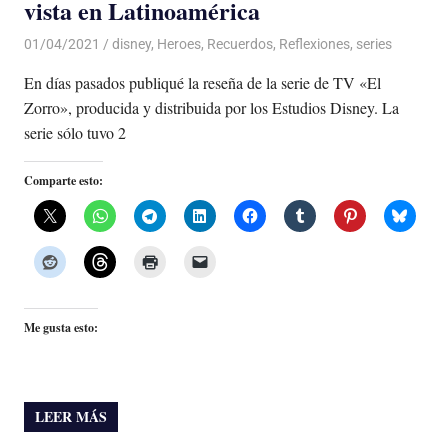
vista en Latinoamérica
01/04/2021
De todo un Poco
disney
,
Heroes
,
Recuerdos
,
Reflexiones
,
series
En días pasados publiqué la reseña de la serie de TV «El
Zorro», producida y distribuida por los Estudios Disney. La
serie sólo tuvo 2
Comparte esto:
Me gusta esto:
LEER MÁS