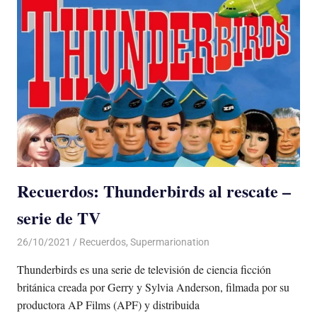
Recuerdos: Thunderbirds al rescate –
serie de TV
26/10/2021
De todo un Poco
Recuerdos
,
Supermarionation
Thunderbirds es una serie de televisión de ciencia ficción
británica creada por Gerry y Sylvia Anderson, filmada por su
productora AP Films (APF) y distribuida