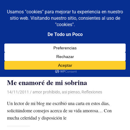
De todo un poco
MENÚ
Frases,
Gerencia,
Saltar
Humor,
al
Reflexiones,
contenido
Tecnología
y
Categoría:
amor prohibido
Viajes
Me enamoré de mi sobrina
14/11/2011
Luis Castellanos
amor prohibido
,
asi pienso
,
Reflexiones
Un lector de mi blog me escribió una carta en estos días,
solicitándome consejos acerca de su vida amorosa… Con
mucha celeridad y disposición le