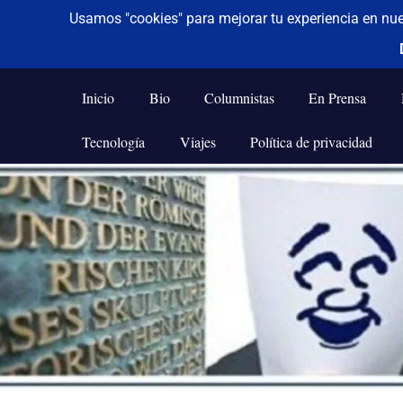
De todo un poco
Frases,
Gerencia,
Inicio
Bio
Columnistas
En Prensa
Humor,
Reflexiones,
Tecnología
Viajes
Política de privacidad
Tecnología
y
Saltar
Viajes
al
contenido