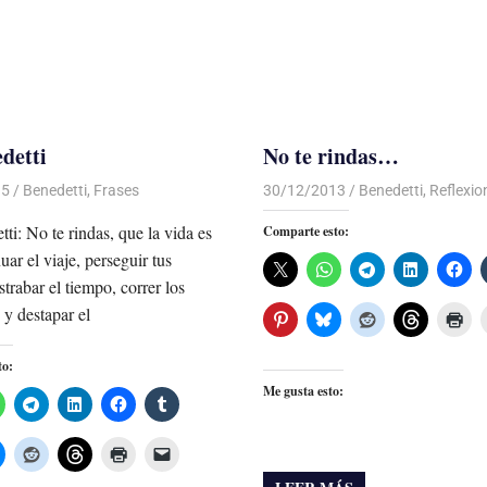
detti
No te rindas…
15
Luis Castellanos
Benedetti
,
Frases
30/12/2013
Luis Castellanos
Benedetti
,
Reflexio
ti: No te rindas, que la vida es
Comparte esto:
uar el viaje, perseguir tus
trabar el tiempo, correr los
y destapar el
to:
Me gusta esto: