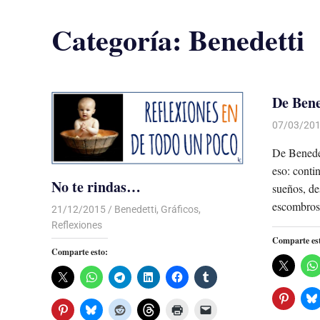
Categoría:
Benedetti
De Bene
07/03/20
De Benedet
eso: contin
No te rindas…
sueños, des
escombros 
21/12/2015
Luis Castellanos
Benedetti
,
Gráficos
,
Reflexiones
Comparte es
Comparte esto: