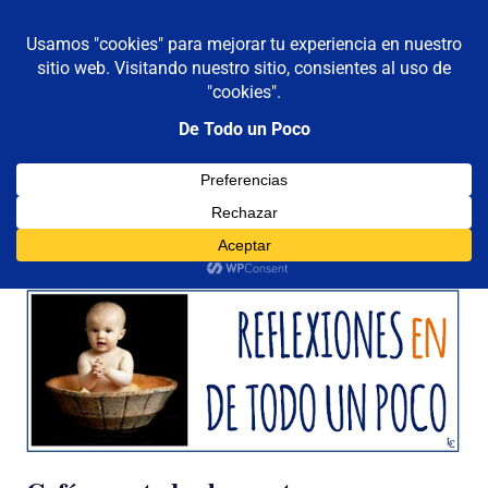
De todo un poco
MENÚ
Frases,
Gerencia,
Saltar
Humor,
al
Reflexiones,
contenido
Tecnología
y
Categoría:
cafe
Viajes