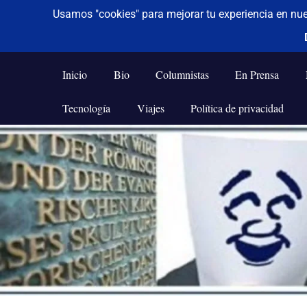
De todo un poco
Frases,
Gerencia,
Inicio
Bio
Columnistas
En Prensa
Humor,
Reflexiones,
Tecnología
Viajes
Política de privacidad
Tecnología
y
Saltar
Viajes
al
contenido