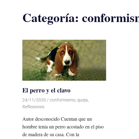
Categoría:
conformis
El perro y el clavo
24/11/2020
De todo un Poco
conformismo
,
queja
,
Reflexiones
Autor desconocido Cuentan que un
hombre tenía un perro acostado en el piso
de madera de su casa. Con la