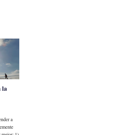
 la
ender a
temente
r mejor: 1)