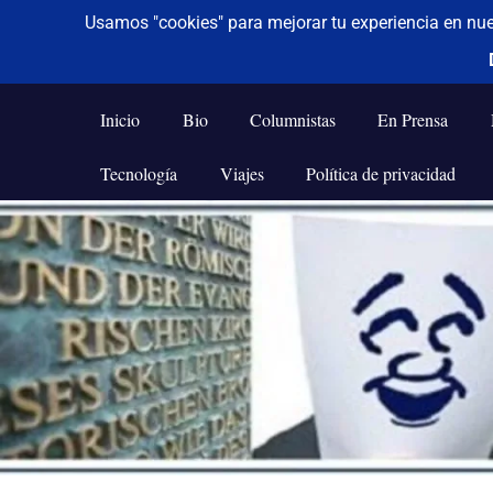
De todo un poco
Frases,
Gerencia,
Inicio
Bio
Columnistas
En Prensa
Humor,
Reflexiones,
Tecnología
Viajes
Política de privacidad
Tecnología
y
Saltar
Viajes
al
contenido