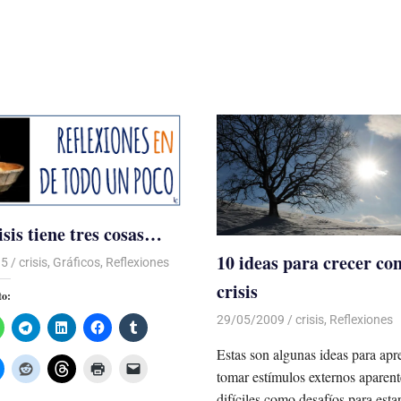
isis tiene tres cosas…
10 ideas para crecer con
15
Luis Castellanos
crisis
,
Gráficos
,
Reflexiones
crisis
to:
29/05/2009
Luis Castellanos
crisis
,
Reflexiones
Estas son algunas ideas para apr
tomar estímulos externos aparen
difíciles como desafíos para esta