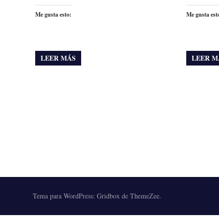
Me gusta esto:
Me gusta est
LEER MÁS
LEER M
Tema para WordPress: Gridbox de ThemeZee.