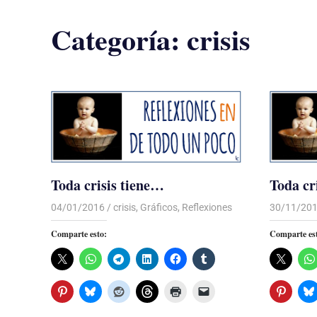
Categoría:
crisis
Toda crisis tiene…
Toda cr
04/01/2016
Luis Castellanos
crisis
,
Gráficos
,
Reflexiones
30/11/20
Comparte esto:
Comparte es