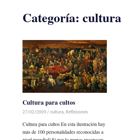
Categoría:
cultura
Cultura para cultos
27/02/2009
Luis Castellanos
cultura
,
Reflexiones
Cultura para cultos En esta ilustración hay
más de 100 personalidades reconocidas a
nivel mundial! Si por lo menos reconoces