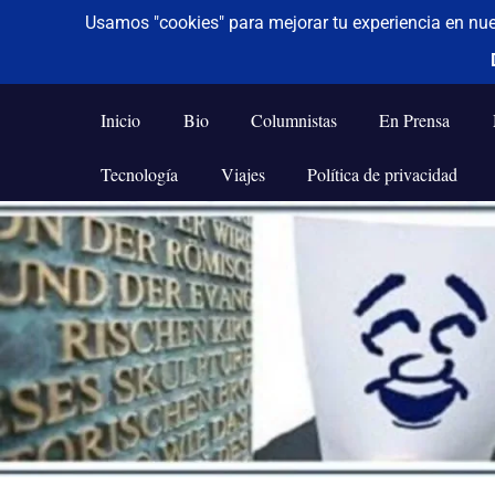
De todo un poco
Frases,
Gerencia,
Inicio
Bio
Columnistas
En Prensa
Humor,
Reflexiones,
Tecnología
Viajes
Política de privacidad
Tecnología
y
Saltar
Viajes
al
contenido