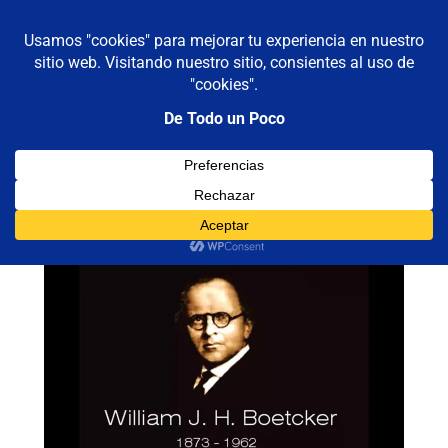
De todo un poco
MENÚ
Frases,
Gerencia,
Saltar
Humor,
al
Reflexiones,
contenido
Tecnología
y
Categoría:
decalogo
Viajes