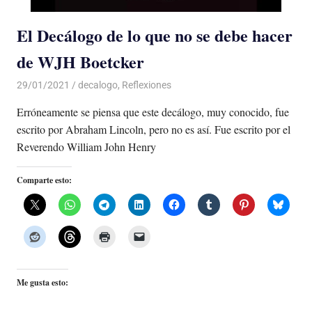
El Decálogo de lo que no se debe hacer
de WJH Boetcker
29/01/2021
De todo un Poco
decalogo
,
Reflexiones
Erróneamente se piensa que este decálogo, muy conocido, fue
escrito por Abraham Lincoln, pero no es así. Fue escrito por el
Reverendo William John Henry
Comparte esto:
Me gusta esto: