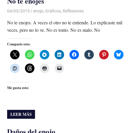
No te enojes
04/05/2015
Luis Castellanos
enojo
,
Gráficos
,
Reflexiones
No te enojes. A veces el otro no te entiende. Lo explicaste mil
veces, pero no lo ve. No es tonto. No es malo. No
Comparte esto:
Me gusta esto:
LEER MÁS
Daños del enojo