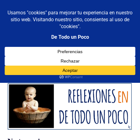
De todo un poco
MENÚ
Frases,
Gerencia,
Saltar
Humor,
al
Reflexiones,
contenido
Tecnología
y
Categoría:
enojo
Viajes