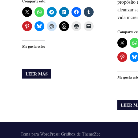
Comparte esto:
propósito 
alcanzar s
vida incre
Comparte es
Me gusta esto:
LEER MÁS
Me gusta est
LEER M
Tema para WordPress: Gridbox de ThemeZee.