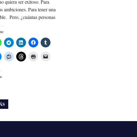
no quiera ser exitoso. Para
us ambiciones. Para tener una
íble. Pero, ¿cuántas personas
to:
o:
ÁS