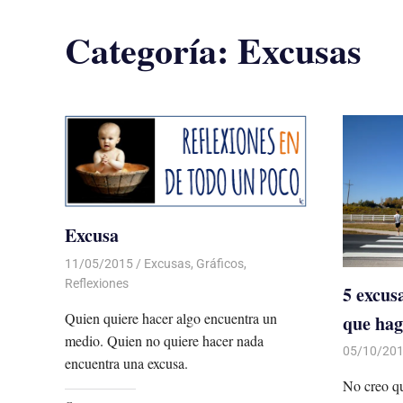
Categoría:
Excusas
Excusa
11/05/2015
Luis Castellanos
Excusas
,
Gráficos
,
Reflexiones
5 excus
Quien quiere hacer algo encuentra un
que hag
medio. Quien no quiere hacer nada
05/10/20
encuentra una excusa.
No creo q