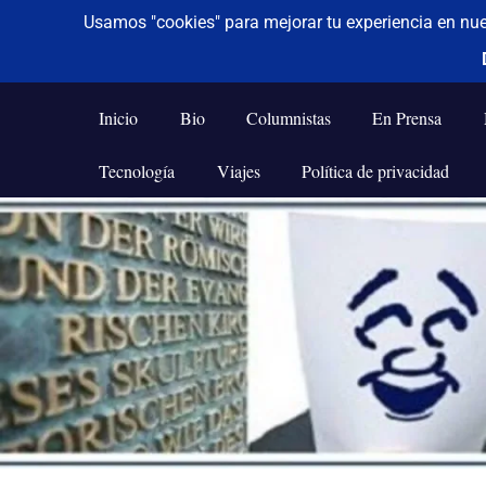
De todo un poco
Frases,
Gerencia,
Inicio
Bio
Columnistas
En Prensa
Humor,
Reflexiones,
Tecnología
Viajes
Política de privacidad
Tecnología
y
Saltar
Viajes
al
contenido