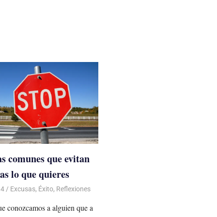
as comunes que evitan
as lo que quieres
14
Luis Castellanos
Excusas
,
Éxito
,
Reflexiones
ue conozcamos a alguien que a