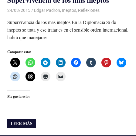
24/03/2015
Luis Castellanos
Edgar Padron
,
Ineptos
,
Reflexiones
Supervivencia de los más ineptos En la Diplomacia Si de
ineptos se trata y ese tratar es en el sensible orden internacional,
habrá que manejarse
Comparte esto:
Me gusta esto:
LEER MÁS