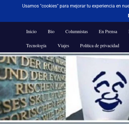
De todo un poco
Frases,
Gerencia,
Inicio
Bio
Columnistas
En Prensa
Humor,
Reflexiones,
Tecnología
Viajes
Política de privacidad
Tecnología
y
Saltar
Viajes
al
contenido