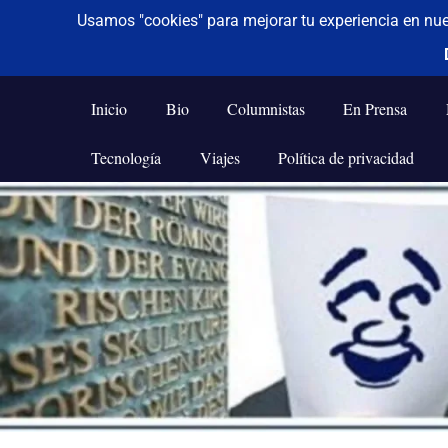
De todo un poco
Frases,
Gerencia,
Inicio
Bio
Columnistas
En Prensa
Humor,
Reflexiones,
Tecnología
Viajes
Política de privacidad
Tecnología
y
Saltar
Viajes
al
contenido