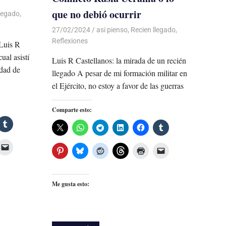
que no debió ocurrir
llegado
,
27/02/2024
De todo un Poco
asi pienso
,
Recien llegado
,
Reflexiones
 Luis R
ual asistí
Luis R Castellanos: la mirada de un recién
idad de
llegado A pesar de mi formación militar en
el Ejército, no estoy a favor de las guerras
Comparte esto:
Me gusta esto: