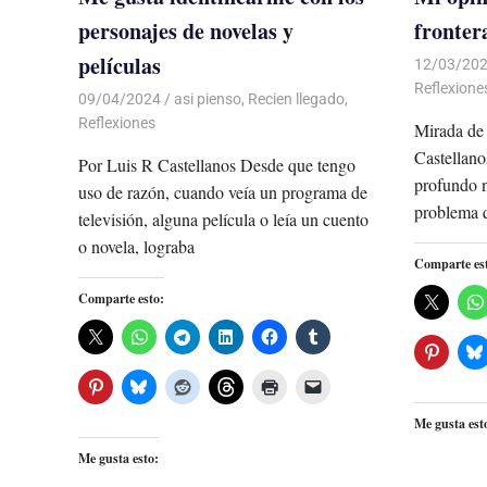
personajes de novelas y
fronter
películas
12/03/20
Reflexione
09/04/2024
De todo un Poco
asi pienso
,
Recien llegado
,
Reflexiones
Mirada de 
Castellano
Por Luis R Castellanos Desde que tengo
profundo n
uso de razón, cuando veía un programa de
problema 
televisión, alguna película o leía un cuento
o novela, lograba
Comparte es
Comparte esto:
Me gusta est
Me gusta esto: