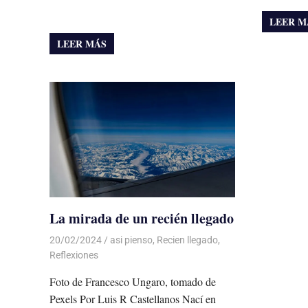
LEER M
LEER MÁS
La mirada de un recién llegado
20/02/2024
De todo un Poco
asi pienso
,
Recien llegado
,
Reflexiones
Foto de Francesco Ungaro, tomado de
Pexels Por Luis R Castellanos Nací en