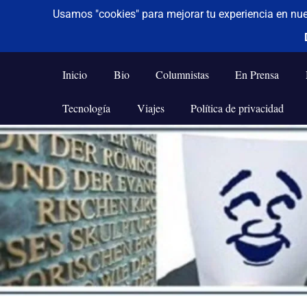
De todo un poco
Frases,
Gerencia,
Inicio
Bio
Columnistas
En Prensa
Humor,
Reflexiones,
Tecnología
Viajes
Política de privacidad
Tecnología
y
Saltar
Viajes
al
contenido