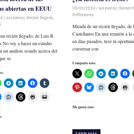
as abiertas en EEUU
05/03/2024
De todo un Poco
asi pienso
,
Recien 
Reflexiones
24
De todo un Poco
asi pienso
,
Recien llegado
,
s
Mirada de un recién llegado, de
Castellanos En una reunión a la c
un recién llegado, de Luis R
en días pasados, tuve la oportun
s No voy a hacer un estudio
conversar con
i un análisis sesudo acerca del
que se
Comparte esto:
to:
Me gusta esto:
o:
LEER MÁS