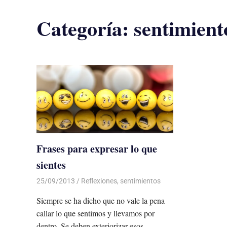
Categoría:
sentimient
Frases para expresar lo que
sientes
25/09/2013
Luis Castellanos
Reflexiones
,
sentimientos
Siempre se ha dicho que no vale la pena
callar lo que sentimos y llevamos por
dentro. Se deben exteriorizar esos