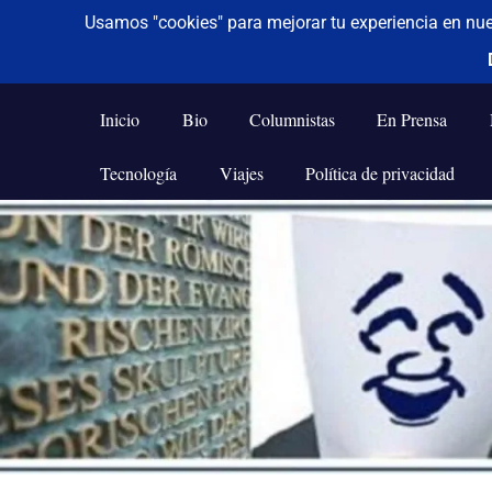
De todo un poco
Frases,
Gerencia,
Inicio
Bio
Columnistas
En Prensa
Humor,
Reflexiones,
Tecnología
Viajes
Política de privacidad
Tecnología
y
Saltar
Viajes
al
contenido