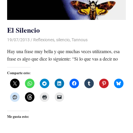
El Silencio
19/07/2013
Luis Castellanos
Reflexiones
,
silencio
,
Tannous
Hay una frase muy bella y que muchas veces utilizamos, esa
frase es algo que dice lo siguiente: “Si lo que vas a decir no
Comparte esto:
Me gusta esto: