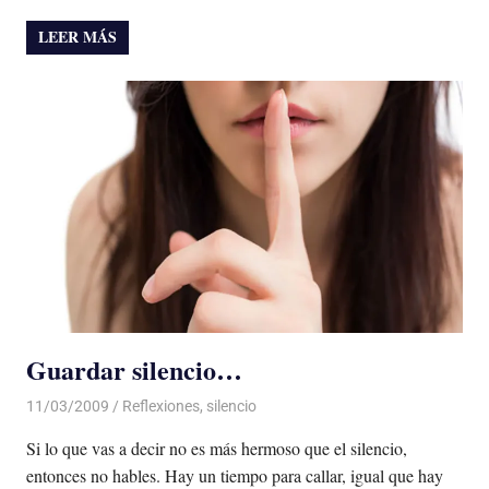
LEER MÁS
Guardar silencio…
11/03/2009
Luis Castellanos
Reflexiones
,
silencio
Si lo que vas a decir no es más hermoso que el silencio,
entonces no hables. Hay un tiempo para callar, igual que hay