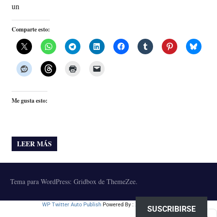
un
Comparte esto:
Me gusta esto:
LEER MÁS
Tema para WordPress: Gridbox de ThemeZee.
WP Twitter Auto Publish
Powered By :
XYZScripts.com
SUSCRIBIRSE