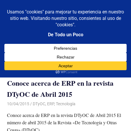
De todo un poco
MENÚ
Frases,
Gerencia,
Saltar
Humor,
al
Reflexiones,
contenido
Tecnología
y
Categoría:
ERP
Viajes
Conoce acerca de ERP en la revista
DTyOC de Abril 2015
10/04/2015
Luis Castellanos
DTyOC
,
ERP
,
Tecnología
Conoce acerca de ERP en la revista DTyOC de Abril 2015 El
número de abril 2015 de la Revista «De Tecnología y Otras
Cosas» (DTyOC)