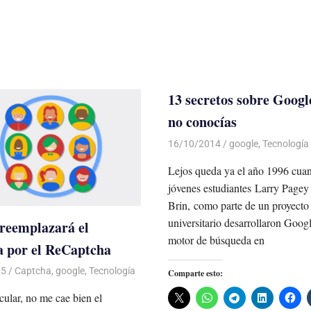
13 secretos sobre Googl
no conocías
16/10/2014
Luis Castellanos
google
,
Tecnología
Lejos queda ya el año 1996 cua
jóvenes estudiantes Larry Pagey
Brin, como parte de un proyecto
universitario desarrollaron Goog
reemplazará el
motor de búsqueda en
 por el ReCaptcha
15
Luis Castellanos
Captcha
,
google
,
Tecnología
Comparte esto:
icular, no me cae bien el