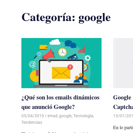
Categoría:
google
¿Qué son los emails dinámicos
Google 
que anunció Google?
Captcha
05/04/2019
De todo un Poco
email
,
google
,
Tecnología
,
15/01/20
Tendencias
En lo part