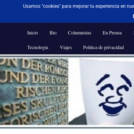
De todo un poco
Frases,
Gerencia,
Inicio
Bio
Columnistas
En Prensa
Humor,
Reflexiones,
Tecnología
Viajes
Política de privacidad
Tecnología
y
Saltar
Viajes
al
contenido