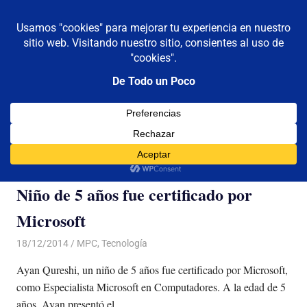
De todo un poco
MENÚ
Frases,
Gerencia,
Saltar
Humor,
al
Reflexiones,
contenido
Tecnología
y
Categoría:
MPC
Viajes
Niño de 5 años fue certificado por
Microsoft
18/12/2014
Luis Castellanos
MPC
,
Tecnología
Ayan Qureshi, un niño de 5 años fue certificado por Microsoft,
como Especialista Microsoft en Computadores. A la edad de 5
años, Ayan presentó el