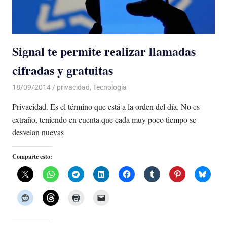
Signal te permite realizar llamadas
cifradas y gratuitas
18/09/2014
De todo un Poco
privacidad
,
Tecnología
Privacidad. Es el término que está a la orden del día. No es
extraño, teniendo en cuenta que cada muy poco tiempo se
desvelan nuevas
Comparte esto: