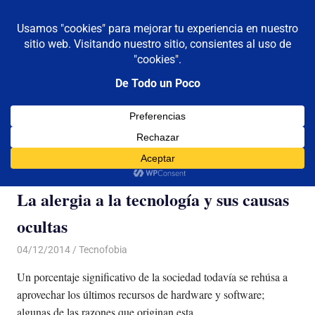
De todo un poco
MENÚ
Frases,
Gerencia,
Saltar
Humor,
al
Reflexiones,
contenido
Tecnología
y
Categoría:
Tecnofobia
Viajes
La alergia a la tecnología y sus causas
ocultas
04/12/2014
Luis Castellanos
Tecnofobia
Un porcentaje significativo de la sociedad todavía se rehúsa a
aprovechar los últimos recursos de hardware y software;
algunas de las razones que originan esta