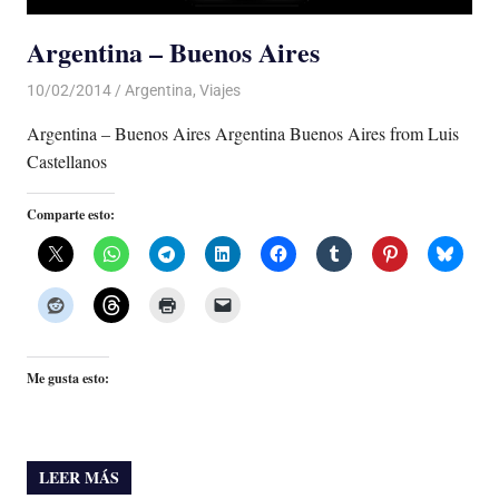
Argentina – Buenos Aires
10/02/2014
Luis Castellanos
Argentina
,
Viajes
Argentina – Buenos Aires Argentina Buenos Aires from Luis
Castellanos
Comparte esto:
Me gusta esto:
LEER MÁS