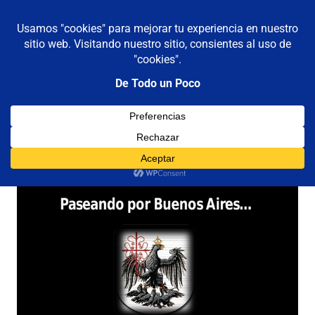
De todo un poco
MENÚ
Frases,
Gerencia,
Saltar
Humor,
al
Reflexiones,
contenido
Tecnología
y
Categoría:
Argentina
Viajes