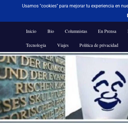
De todo un poco
Frases,
Gerencia,
Inicio
Bio
Columnistas
En Prensa
Humor,
Reflexiones,
Tecnología
Viajes
Política de privacidad
Tecnología
y
Saltar
Viajes
al
contenido