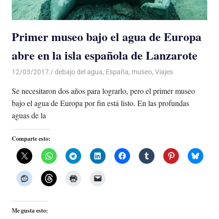
Primer museo bajo el agua de Europa
abre en la isla española de Lanzarote
12/03/2017
Luis Castellanos
debajo del agua
,
España
,
museo
,
Viajes
Se necesitaron dos años para lograrlo, pero el primer museo
bajo el agua de Europa por fin está listo. En las profundas
aguas de la
Comparte esto:
Me gusta esto: