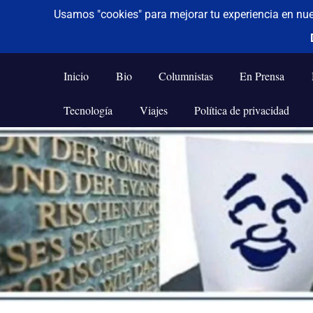
De todo un poco
Frases,
Gerencia,
Inicio
Bio
Columnistas
En Prensa
Humor,
Reflexiones,
Tecnología
Viajes
Política de privacidad
Tecnología
y
Saltar
Viajes
al
contenido