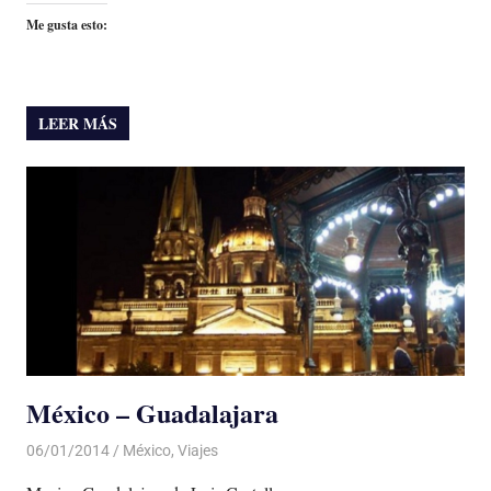
Me gusta esto:
LEER MÁS
México – Guadalajara
06/01/2014
Luis Castellanos
México
,
Viajes