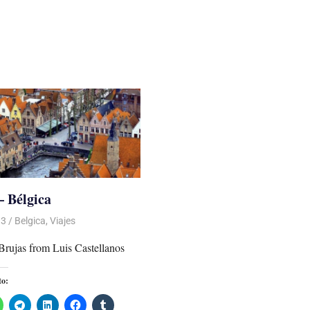
– Bélgica
13
Luis Castellanos
Belgica
,
Viajes
Brujas from Luis Castellanos
to: