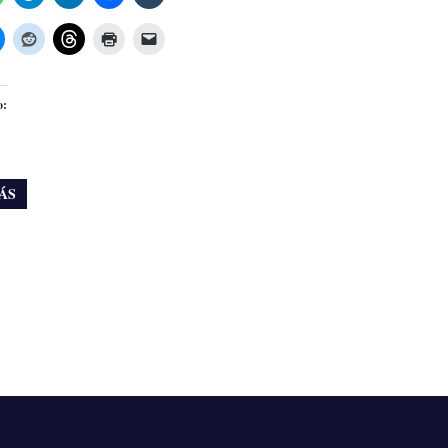
o:
ÁS