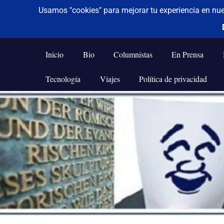
De todo un poco
Frases,
Gerencia,
Inicio
Bio
Columnistas
En Prensa
Humor,
Reflexiones,
Tecnología
Viajes
Política de privacidad
Tecnología
y
Saltar
Viajes
al
contenido