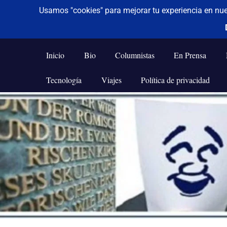
De todo un poco
Frases,
Gerencia,
Inicio
Bio
Columnistas
En Prensa
Humor,
Reflexiones,
Tecnología
Viajes
Política de privacidad
Tecnología
y
Saltar
Viajes
al
contenido