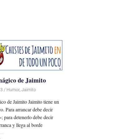
ágico de Jaimito
13
Luis Castellanos
Humor
,
Jaimito
co de Jaimito Jaimito tiene un
o. Para arrancar debe decir
; para detenerlo debe decir
ranca y llega al borde