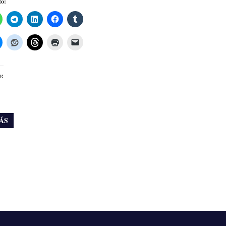
to:
o:
ÁS