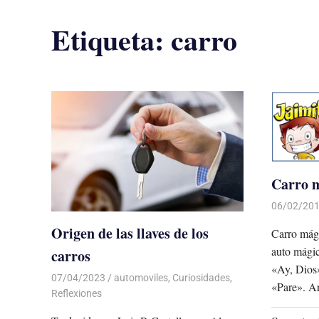
Etiqueta:
carro
Carro m
06/02/20
Origen de las llaves de los
Carro mági
auto mágic
carros
«Ay, Dios»
07/04/2023
De todo un Poco
automoviles
,
Curiosidades
,
«Pare». Ar
Reflexiones