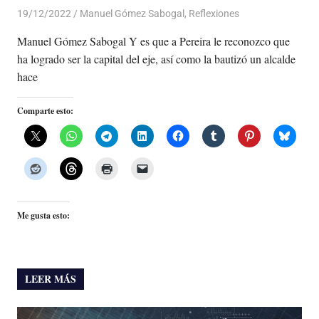
19/12/2022
De todo un Poco
Manuel Gómez Sabogal
,
Reflexiones
Manuel Gómez Sabogal Y es que a Pereira le reconozco que
ha logrado ser la capital del eje, así como la bautizó un alcalde
hace
Comparte esto:
Me gusta esto:
LEER MÁS