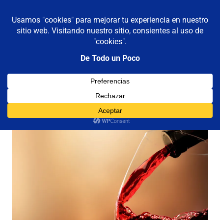
De todo un poco
MENÚ
Frases,
Gerencia,
Saltar
Humor,
al
Reflexiones,
contenido
Tecnología
y
Etiqueta:
diferencia
Viajes