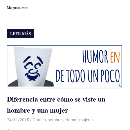
Me gusta esto:
LEER MÁS
Diferencia entre cómo se viste un
hombre y una mujer
24/11/2015
Luis Castellanos
Gráfico
,
hombres
,
Humor
,
mujeres