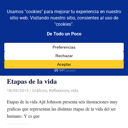
De todo un poco
MENÚ
Frases,
Gerencia,
Saltar
Humor,
al
Reflexiones,
contenido
Tecnología
y
Etiqueta:
etapas
Viajes
Etapas de la vida
18/09/2015
Luis Castellanos
Gráficos
,
Reflexiones
,
vida
Etapas de la vida Ajit Johnson presenta seis ilustraciones muy
gráficas que representan las distintas etapas de la vida del ser
humano. Y es que