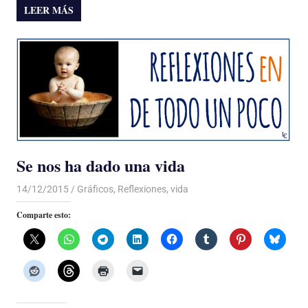
LEER MÁS
Se nos ha dado una vida
14/12/2015
Luis Castellanos
Gráficos
,
Reflexiones
,
vida
Comparte esto: