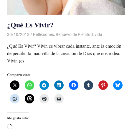
¿Qué Es Vivir?
30/10/2013
Luis Castellanos
Reflexiones
,
Renuevo de Plenitud
,
vida
¿Qué Es Vivir? Vivir, es vibrar cada instante, ante la emoción
de percibir la maravilla de la creación de Dios que nos rodea.
Vivir, ¡es
Comparte esto:
Me gusta esto:
Cargando...