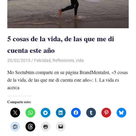
5 cosas de la vida, de las que me di
cuenta este año
20/02/2015
De todo un Poco
Felicidad
,
Reflexiones
,
vida
Mo Seetubtim comparte en su página BrandMentalist, «5 cosas
de la vida, de las que me di cuenta este año»: 1. La vida es
acerca
Comparte esto: