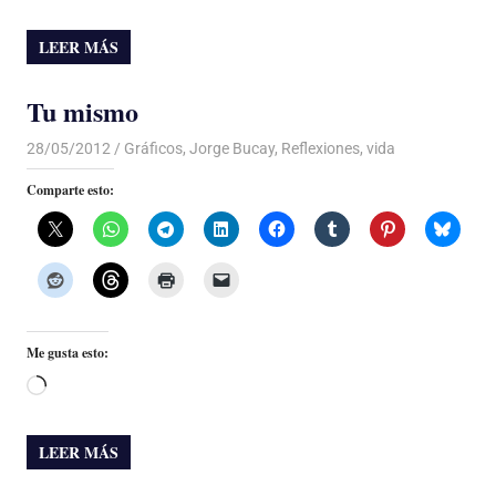
LEER MÁS
Tu mismo
28/05/2012
Luis Castellanos
Gráficos
,
Jorge Bucay
,
Reflexiones
,
vida
Comparte esto:
Me gusta esto:
Cargando...
LEER MÁS