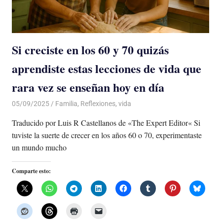
Si creciste en los 60 y 70 quizás
aprendiste estas lecciones de vida que
rara vez se enseñan hoy en día
05/09/2025
De todo un Poco
Familia
,
Reflexiones
,
vida
Traducido por Luis R Castellanos de «The Expert Editor« Si
tuviste la suerte de crecer en los años 60 o 70, experimentaste
un mundo mucho
Comparte esto: