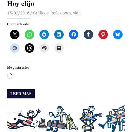
Hoy elijo
15/02/2016
Luis Castellanos
Gráficos
,
Reflexiones
,
vida
Comparte esto:
Me gusta esto:
Cargando...
LEER MÁS