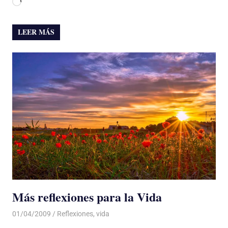
Cargando...
LEER MÁS
Más reflexiones para la Vida
01/04/2009
Luis Castellanos
Reflexiones
,
vida