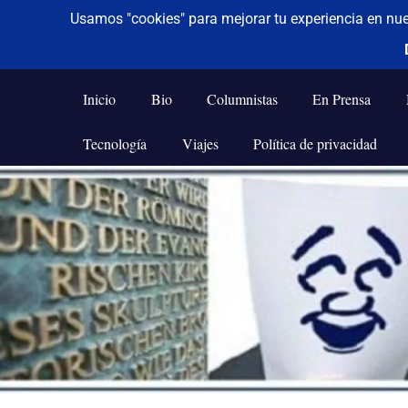
De todo un poco
Frases,
Gerencia,
Inicio
Bio
Columnistas
En Prensa
Humor,
Reflexiones,
Tecnología
Viajes
Política de privacidad
Tecnología
y
Saltar
Viajes
al
contenido