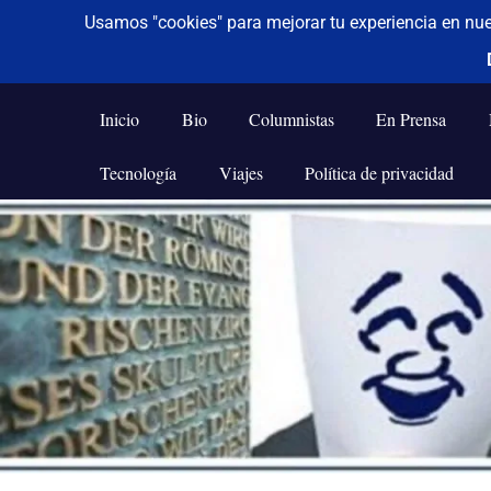
De todo un poco
Frases,
Gerencia,
Inicio
Bio
Columnistas
En Prensa
Humor,
Reflexiones,
Tecnología
Viajes
Política de privacidad
Tecnología
y
Saltar
Viajes
al
contenido