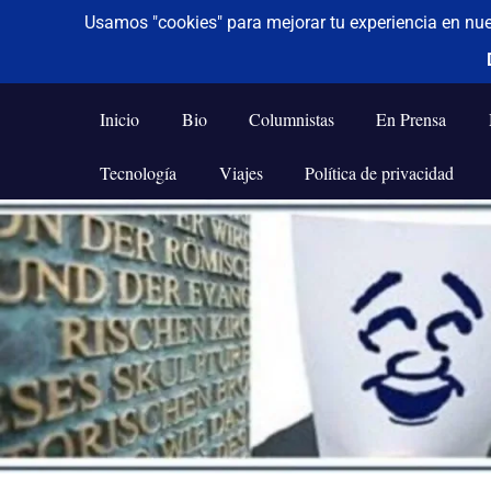
De todo un poco
Frases,
Gerencia,
Inicio
Bio
Columnistas
En Prensa
Humor,
Reflexiones,
Tecnología
Viajes
Política de privacidad
Tecnología
y
Saltar
Viajes
al
contenido