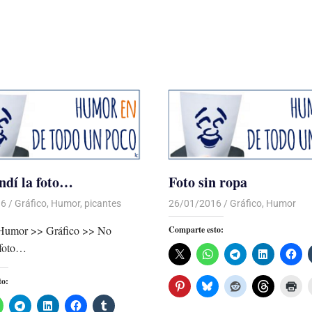
ndí la foto…
Foto sin ropa
16
Luis Castellanos
Gráfico
,
Humor
,
picantes
26/01/2016
Luis Castellanos
Gráfico
,
Humor
 Humor >> Gráfico >> No
Comparte esto:
 foto…
to: