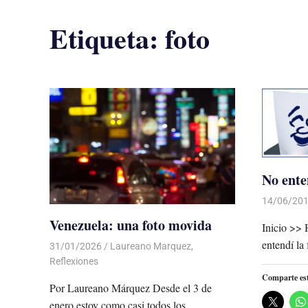
Etiqueta:
foto
No ente
14/06/20
Venezuela: una foto movida
Inicio >>
entendí la
31/01/2026
De todo un Poco
Laureano Marquez
,
Reflexiones
Comparte es
Por Laureano Márquez Desde el 3 de
enero estoy como casi todos los