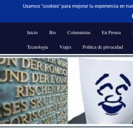
De todo un poco
Frases,
Gerencia,
Inicio
Bio
Columnistas
En Prensa
Humor,
Reflexiones,
Tecnología
Viajes
Política de privacidad
Tecnología
y
Saltar
Viajes
al
contenido