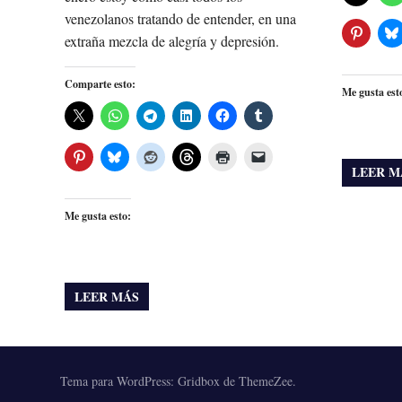
venezolanos tratando de entender, en una
extraña mezcla de alegría y depresión.
Comparte esto:
Me gusta est
LEER M
Me gusta esto:
LEER MÁS
Tema para WordPress: Gridbox de ThemeZee.