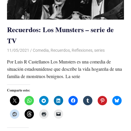
Recuerdos: Los Munsters – serie de
TV
11/05/2021
De todo un Poco
Comedia
,
Recuerdos
,
Reflexiones
,
series
Por Luis R Castellanos Los Munsters es una comedia de
situación estadounidense que describe la vida hogareña de una
familia de monstruos benignos. La serie
Comparte esto: