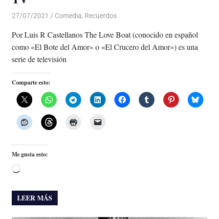
27/07/2021
De todo un Poco
Comedia
,
Recuerdos
Por Luis R Castellanos The Love Boat (conocido en español
como «El Bote del Amor» o «El Crucero del Amor«) es una
serie de televisión
Comparte esto:
Me gusta esto:
Cargando...
LEER MÁS