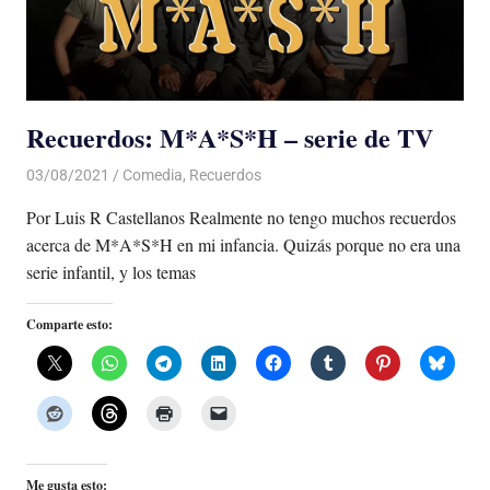
Recuerdos: M*A*S*H – serie de TV
03/08/2021
De todo un Poco
Comedia
,
Recuerdos
Por Luis R Castellanos Realmente no tengo muchos recuerdos
acerca de M*A*S*H en mi infancia. Quizás porque no era una
serie infantil, y los temas
Comparte esto:
Me gusta esto: