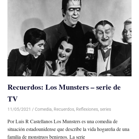
Recuerdos: Los Munsters – serie de
TV
11/05/2021
De todo un Poco
Comedia
,
Recuerdos
,
Reflexiones
,
series
Por Luis R Castellanos Los Munsters es una comedia de
situación estadounidense que describe la vida hogareña de una
familia de monstruos benignos. La serie