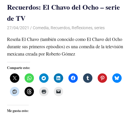
Recuerdos: El Chavo del Ocho – serie
de TV
27/04/2021
De todo un Poco
Comedia
,
Recuerdos
,
Reflexiones
,
series
Reseña El Chavo (también conocido como El Chavo del Ocho
durante sus primeros episodios) es una comedia de la televisión
mexicana creada por Roberto Gómez
Comparte esto:
Me gusta esto: