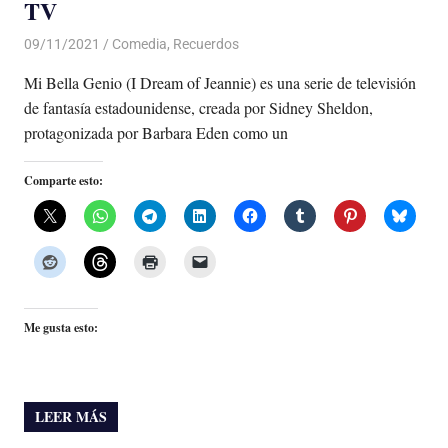
TV
09/11/2021
De todo un Poco
Comedia
,
Recuerdos
Mi Bella Genio (I Dream of Jeannie) es una serie de televisión
de fantasía estadounidense, creada por Sidney Sheldon,
protagonizada por Barbara Eden como un
Comparte esto:
Me gusta esto:
LEER MÁS