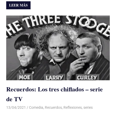
LEER MÁS
Recuerdos: Los tres chiflados – serie
de TV
13/04/2021
De todo un Poco
Comedia
,
Recuerdos
,
Reflexiones
,
series