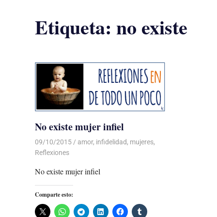
Etiqueta:
no existe
No existe mujer infiel
09/10/2015
Luis Castellanos
amor
,
infidelidad
,
mujeres
,
Reflexiones
No existe mujer infiel
Comparte esto: