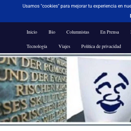
De todo un poco
Frases,
Gerencia,
Inicio
Bio
Columnistas
En Prensa
Humor,
Reflexiones,
Tecnología
Viajes
Política de privacidad
Tecnología
y
Saltar
Viajes
al
contenido