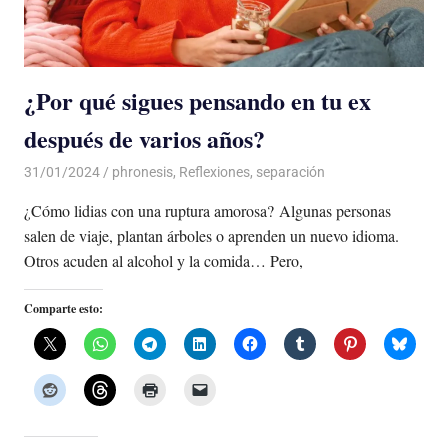
¿Por qué sigues pensando en tu ex
después de varios años?
31/01/2024
De todo un Poco
phronesis
,
Reflexiones
,
separación
¿Cómo lidias con una ruptura amorosa? Algunas personas
salen de viaje, plantan árboles o aprenden un nuevo idioma.
Otros acuden al alcohol y la comida… Pero,
Comparte esto: