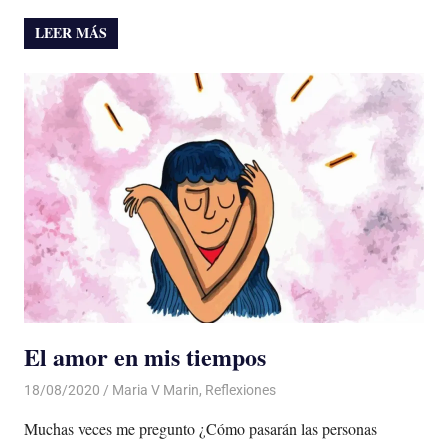
LEER MÁS
El amor en mis tiempos
18/08/2020
De todo un Poco
Maria V Marin
,
Reflexiones
Muchas veces me pregunto ¿Cómo pasarán las personas