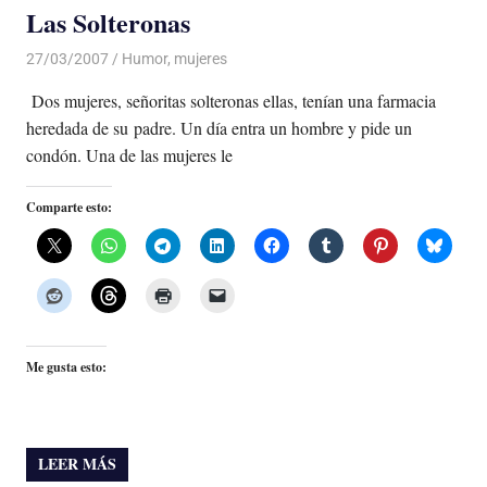
Las Solteronas
27/03/2007
De todo un Poco
Humor
,
mujeres
Dos mujeres, señoritas solteronas ellas, tenían una farmacia
heredada de su padre. Un día entra un hombre y pide un
condón. Una de las mujeres le
Comparte esto:
Me gusta esto:
LEER MÁS