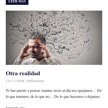
LEER MÁS
Otra realidad
13/11/2008
De todo un Poco
Reflexiones
Te has puesto a pensar cuantas veces al día nos quejamos… De
lo que tenemos, de lo que no… De lo que hacemos o dejamos
Comparte esto: