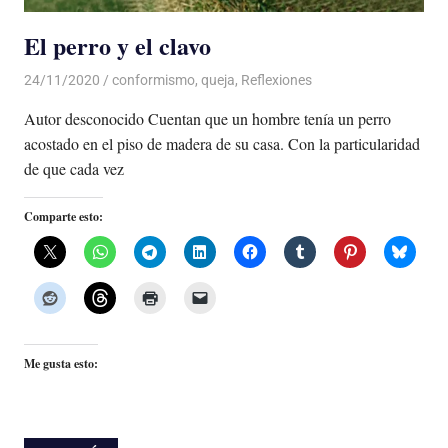
El perro y el clavo
24/11/2020
De todo un Poco
conformismo
,
queja
,
Reflexiones
Autor desconocido Cuentan que un hombre tenía un perro
acostado en el piso de madera de su casa. Con la particularidad
de que cada vez
Comparte esto:
Me gusta esto: